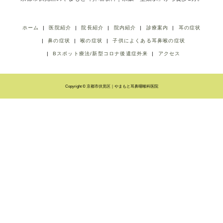
ホーム
医院紹介
院長紹介
院内紹介
診療案内
耳の症状
鼻の症状
喉の症状
子供によくある耳鼻喉の症状
Bスポット療法/新型コロナ後遺症外来
アクセス
Copyright © 京都市伏見区｜やまもと耳鼻咽喉科医院
LINE友だち登録
ネット予約