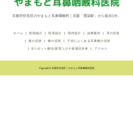
京都市伏見区のやまもと耳鼻咽喉科｜京阪「墨染駅」から徒歩1分。
ホーム
医院紹介
院長紹介
院内紹介
診療案内
耳の症状
鼻の症状
喉の症状
子供によくある耳鼻喉の症状
Bスポット療法/新型コロナ後遺症外来
アクセス
Copyright © 京都市伏見区｜やまもと耳鼻咽喉科医院
LINE友だち登録
ネット予約