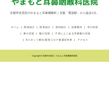
京都市伏見区のやまもと耳鼻咽喉科｜京阪「墨染駅」から徒歩1分。
ホーム
医院紹介
院長紹介
院内紹介
診療案内
耳の症状
鼻の症状
喉の症状
子供によくある耳鼻喉の症状
Bスポット療法/新型コロナ後遺症外来
アクセス
Copyright © 京都市伏見区｜やまもと耳鼻咽喉科医院
LINE友だち登録
ネット予約